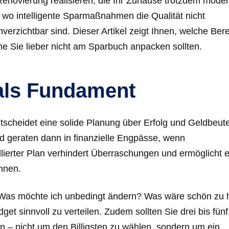
enovierung realisieren, die Ihr Zuhause trotzdem modern
n, wo intelligente Sparmaßnahmen die Qualität nicht
nverzichtbar sind. Dieser Artikel zeigt Ihnen, welche Ber
che Sie lieber nicht am Sparbuch anpacken sollten.
 als Fundament
tscheidet eine solide Planung über Erfolg und Geldbeute
nd geraten dann in finanzielle Engpässe, wenn
lierter Plan verhindert Überraschungen und ermöglicht 
nnen.
en. Was möchte ich unbedingt ändern? Was wäre schön zu
et sinnvoll zu verteilen. Zudem sollten Sie drei bis fünf
– nicht um den Billigsten zu wählen, sondern um ein