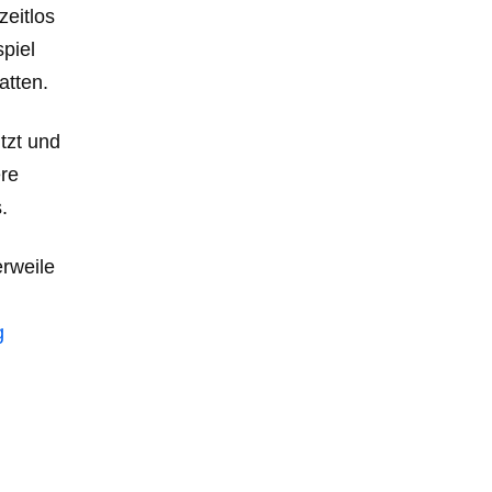
zeitlos
piel
atten.
tzt und
ere
.
erweile
g