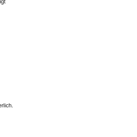
igt
rlich.