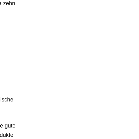
a zehn
rische
ne gute
odukte