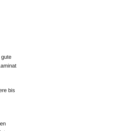
 gute
 Laminat
ere bis
ken