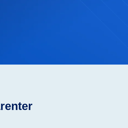
ßem
Flur renovierung mit dunklen
lwand.
Akzenten und Spiegelwand.
arenter