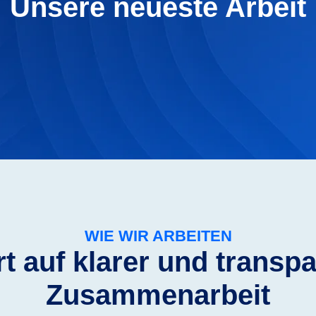
Unsere neueste Arbeit
 Holzfußboden und
Flur renovierung mit wei
üren in einer Wohnung
Marmorboden und Spiege
WIE WIR ARBEITEN
t auf klarer und transp
Zusammenarbeit