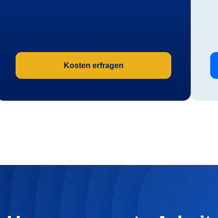
Kosten erfragen
araturen moderner heller