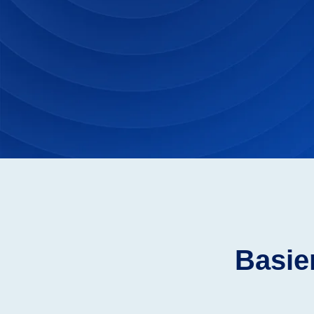
Flur renovierung mit schlichten
Flur mit
Möbeln und neutralen Farben.
Spiegelt
Basier