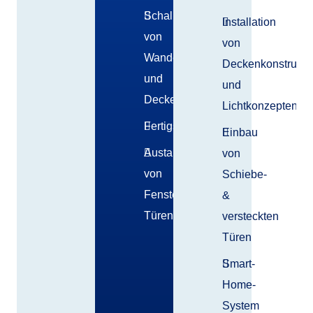
Schalldammung
Installation
von
von
Wanden
Deckenkonstrukti
und
und
Decken
Lichtkonzepten
Fertigstellung
Einbau
Austausch
von
von
Schiebe-
Fenstern,
&
Türen
versteckten
Türen
Smart-
Home-
System