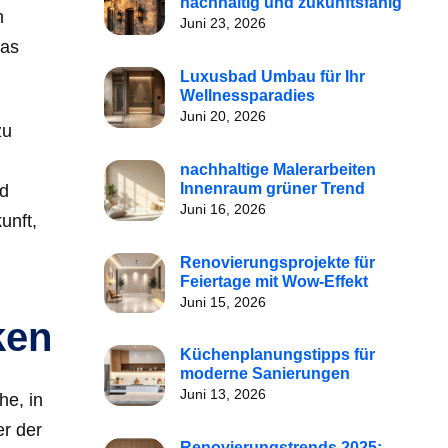
nachhaltig und zukunftsfähig
n
Juni 23, 2026
das
Luxusbad Umbau für Ihr
Wellnessparadies
Juni 20, 2026
zu
nachhaltige Malerarbeiten
Innenraum grüner Trend
nd
Juni 16, 2026
unft,
Renovierungsprojekte für
Feiertage mit Wow-Effekt
Juni 15, 2026
ken
Küchenplanungstipps für
moderne Sanierungen
Juni 13, 2026
he, in
er der
Renovierungstrends 2025: