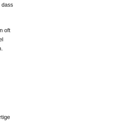
, dass
 oft
el
n.
tige