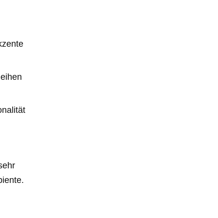
kzente
leihen
nalität
sehr
biente.