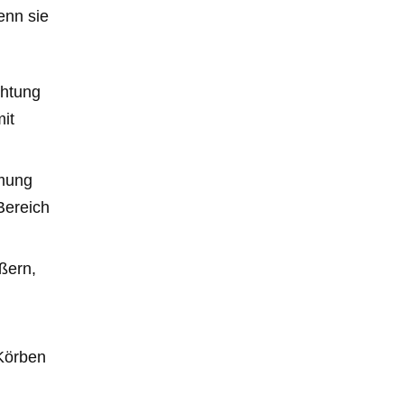
enn sie
chtung
it
hmung
Bereich
ßern,
 Körben