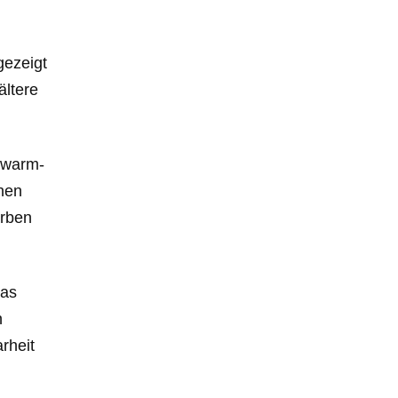
gezeigt
ältere
r warm-
chen
arben
das
n
rheit