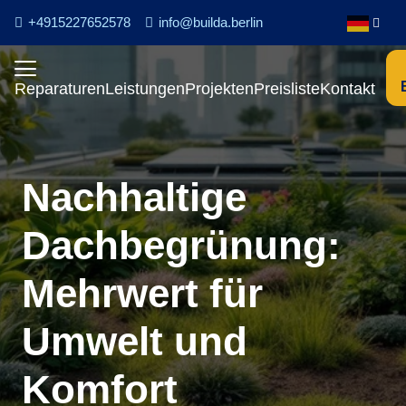
+4915227652578
info@builda.berlin
Reparaturen
Leistungen
Projekten
Preisliste
Kontakt
Nachhaltige
Dachbegrünung:
Mehrwert für
Umwelt und
Komfort