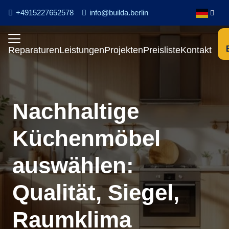
+4915227652578
info@builda.berlin
Reparaturen
Leistungen
Projekten
Preisliste
Kontakt
Nachhaltige
Küchenmöbel
auswählen:
Qualität, Siegel,
Raumklima