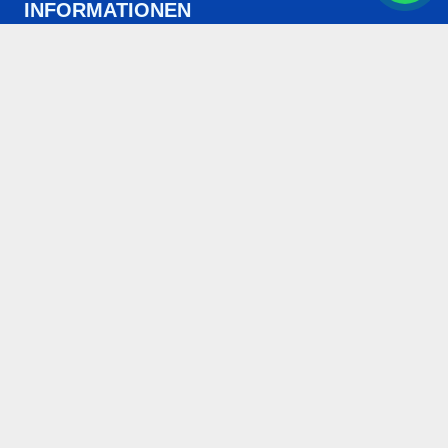
INFORMATIONEN
Telefon Nummer
+49 (152) 2765-2578
Unsere Email
info@builda.berlin
Unser Büro
Machnower Str 42A, 14165
Arbeitsplan
Mo-Fr: 10:00-17:00
UNTERNAMEN