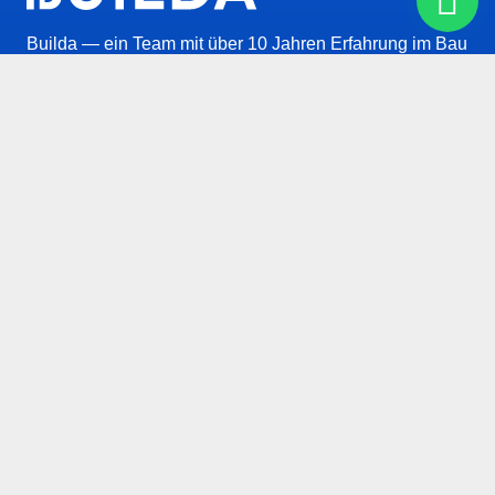
Builda — ein Team mit über 10 Jahren Erfahrung im Bau
und in der Sanierung. Wir führen alle Arten von Arbeiten
in Berlin und Umgebung durch. Dabei setzen wir auf
Qualität, Verlässlichkeit und eine enge Zusammenarbeit
mit dem Kunden.
INFORMATIONEN
Telefon Nummer
+49 (152) 2765-2578
Unsere Email