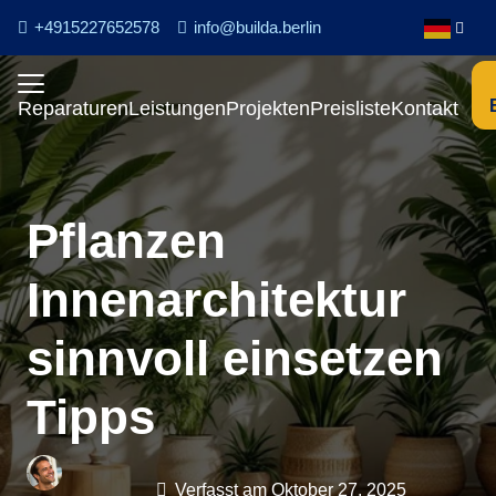
+4915227652578
info@builda.berlin
Reparaturen
Leistungen
Projekten
Preisliste
Kontakt
Pflanzen
Innenarchitektur
sinnvoll einsetzen
Tipps
Verfasst am
Oktober 27, 2025