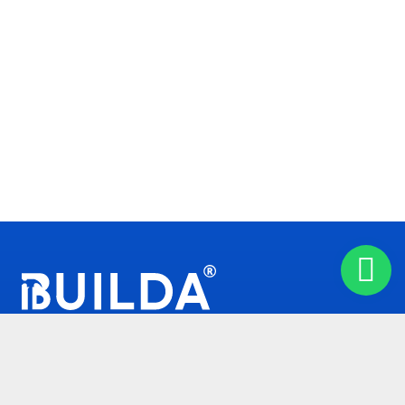
Builda — ein Team mit über 10 Jahren Erfahrung im Bau
und in der Sanierung. Wir führen alle Arten von Arbeiten
in Berlin und Umgebung durch. Dabei setzen wir auf