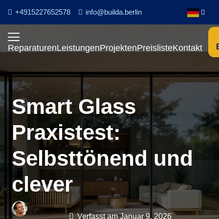
+4915227652578
info@builda.berlin
Reparaturen
Leistungen
Projekten
Preisliste
Kontakt
Smart Glass
Praxistest:
Selbsttönend und
clever
Verfasst am
Januar 9, 2026