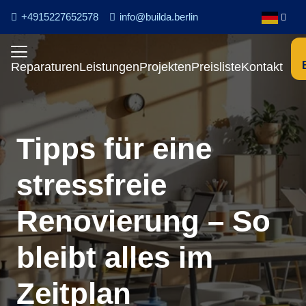
+4915227652578
info@builda.berlin
Reparaturen
Leistungen
Projekten
Preisliste
Kontakt
Tipps für eine
stressfreie
Renovierung – So
bleibt alles im
Zeitplan