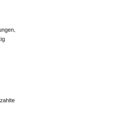
tungen,
tig
zahlte