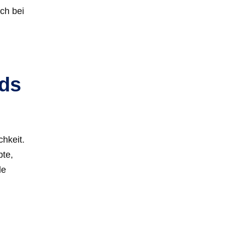
ch bei
nds
chkeit.
pte,
de