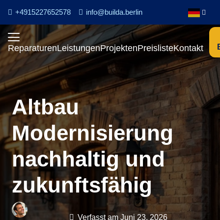
+4915227652578
info@builda.berlin
Reparaturen
Leistungen
Projekten
Preisliste
Kontakt
Altbau
Modernisierung
nachhaltig und
zukunftsfähig
Verfasst am
Juni 23, 2026