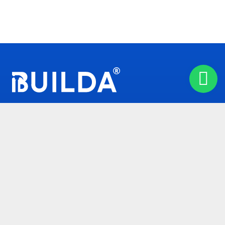
Builda — ein Team mit über 10 Jahren Erfahrung im Bau
und in der Sanierung. Wir führen alle Arten von Arbeiten
in Berlin und Umgebung durch. Dabei setzen wir auf
Qualität, Verlässlichkeit und eine enge Zusammenarbeit
mit dem Kunden.