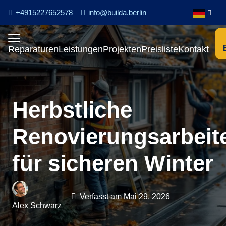
+4915227652578
info@builda.berlin
Reparaturen
Leistungen
Projekten
Preisliste
Kontakt
Herbstliche
Renovierungsarbeit
für sicheren Winter
Verfasst am
Mai 29, 2026
Alex Schwarz